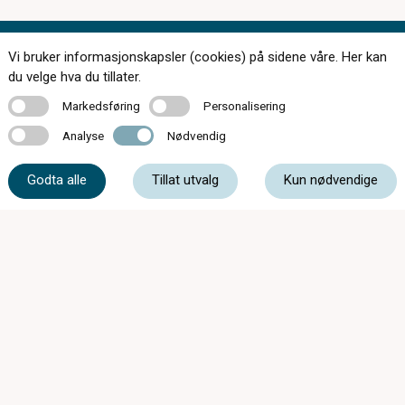
Vi bruker informasjonskapsler (cookies) på sidene våre. Her kan
Kontakt oss
du velge hva du tillater.
Markedsføring
Personalisering
Markedsføring
Personalisering
Analyse
Nødvendig
Analyse
Nødvendig
62 48 19 77
Godta alle
Tillat utvalg
Kun nødvendige
post@tynsetoptiske.no
Parkveien 1, 2500 Tynset