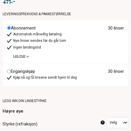
475
LEVERINGSFREKVENS & PAKKESTØRRELSE
Abonnement
30 linser
Automatisk månedlig betaling
Nye linser sendes før du går tom
Ingen bindingstid
Les mer
Engangskjøp
30 linser
Kjøp nå og få linsene sendt hjem til deg
LEGG INN DIN LINSESTYRKE:
Høyre øye
?
Styrke (refraksjon)