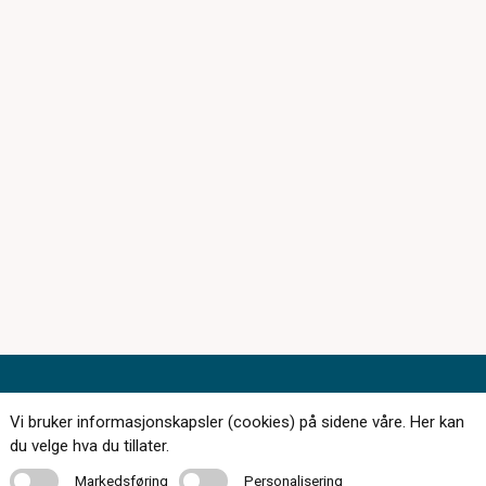
Kontakt oss
Vi bruker informasjonskapsler (cookies) på sidene våre. Her kan
du velge hva du tillater.
Markedsføring
Personalisering
Markedsføring
Personalisering