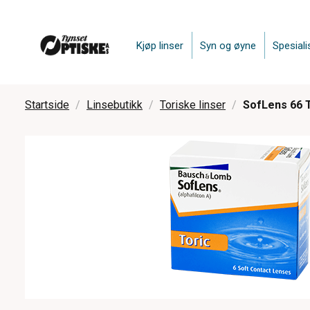
Kjøp linser
Syn og øyne
Spesiali
Startside
Linsebutikk
Toriske linser
SofLens 66 T