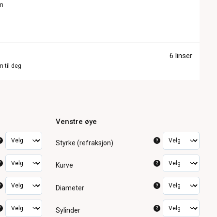
om
6 linser
m til deg
Venstre øye
?
?
Styrke (refraksjon)
?
?
Kurve
?
?
Diameter
?
?
Sylinder