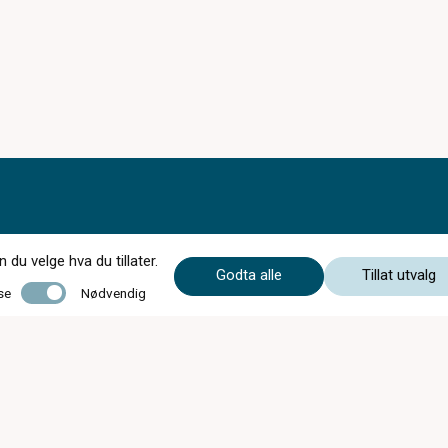
du velge hva du tillater.
Godta alle
Tillat utvalg
Nødvendig
se
Nødvendig
Mandag - Onsdag
09:00 - 16:30
Torsdag
09:00 - 18:00
Fredag
09:00 - 16:30
Lørdag
10:00 - 13:00