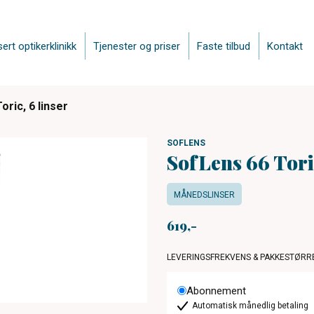
sert optikerklinikk
Tjenester og priser
Faste tilbud
Kontakt
oric, 6 linser
SOFLENS
SofLens 66 Toric
MÅNEDSLINSER
619
LEVERINGSFREKVENS & PAKKESTØRR
Abonnement
Automatisk månedlig betaling