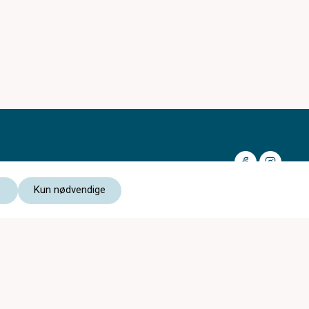
Kun nødvendige
Medlem av:
Les vår personvernerklæring
Kjøpsvilkår nettbutikk