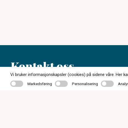
Kontakt oss
Vi bruker informasjonskapsler (cookies) på sidene våre. Her kan 
Markedsføring
Personalisering
Analyse
Markedsføring
Personalisering
Analy
62 48 19 77