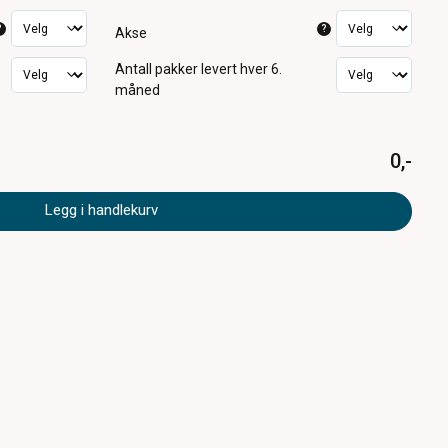
?
?
Akse
Antall pakker
levert hver 6.
måned
0,-
Legg i handlekurv