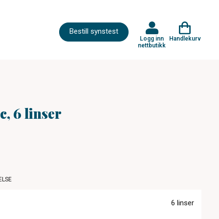
Bestill synstest
Logg inn
Handlekurv
nettbutikk
, 6 linser
ELSE
6 linser