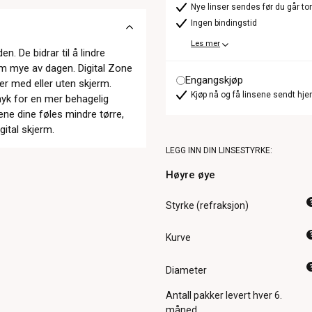
Nye linser sendes før du går t
Ingen bindingstid
Les mer
n. De bidrar til å lindre
rm mye av dagen. Digital Zone
Engangskjøp
er med eller uten skjerm.
Kjøp nå og få linsene sendt hje
myk for en mer behagelig
ene dine føles mindre tørre,
ital skjerm.
LEGG INN DIN LINSESTYRKE:
Høyre øye
Styrke (refraksjon)
Kurve
Diameter
Antall pakker
levert hver 6.
måned