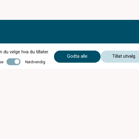
du velge hva du tillater.
Godta alle
Tillat utvalg
Nødvendig
se
Nødvendig
Mandag - Onsdag
09:00 - 16:30
Torsdag
09:00 - 18:00
Fredag
09:00 - 16:30
Lørdag
10:00 - 13:00