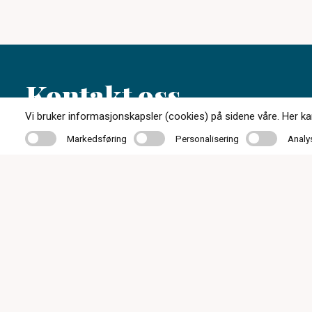
Kontakt oss
Vi bruker informasjonskapsler (cookies) på sidene våre. Her kan 
Markedsføring
Personalisering
Analyse
Markedsføring
Personalisering
Analy
62 48 19 77
post@tynsetoptiske.no
Parkveien 1, 2500 Tynset