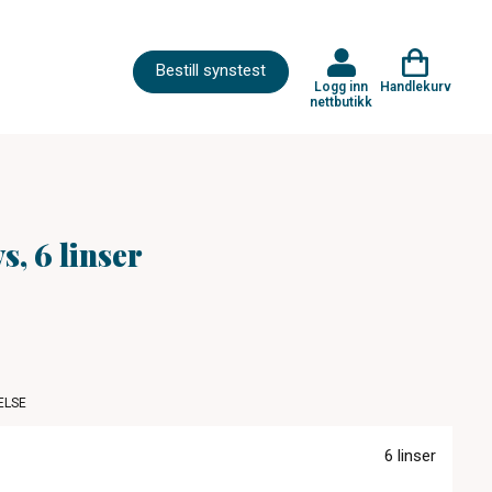
Bestill synstest
Logg inn
Handlekurv
nettbutikk
s, 6 linser
ELSE
6 linser