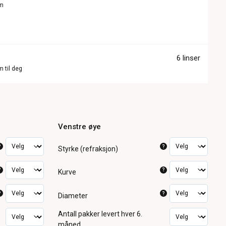
om
6 linser
m til deg
Venstre øye
?
?
Styrke (refraksjon)
?
?
Kurve
?
?
Diameter
Antall pakker
levert hver 6.
måned