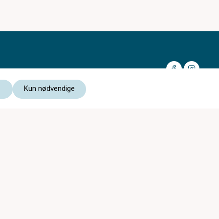
Kun nødvendige
Medlem av:
Les vår personvernerklæring
Kjøpsvilkår nettbutikk
Tynset Optiske er med i
c)optikk